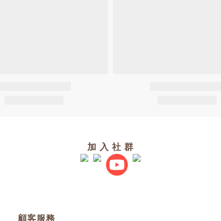
加 入 社 群
顧客服務