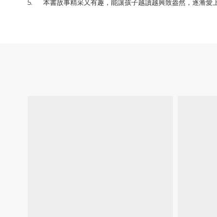
5.
本書故事精采又有趣，能讓孩子越讀越興致盎然，逐漸愛