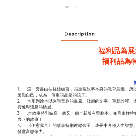
Description
福利品為展
福利品為
1.
這一套書由柱柱姐編著，很重視故事本身的教育意義，所
策勵自己，成為一個重視品格的孩子。
2.
本系列繪本以詼諧童趣的畫風、淺顯的文字，重新詮釋、
喜悅與溫馨的情感。
3.
.本故事特別編寫一個又一個全新版有聲劇本，並且由柱柱
言＞的故事！
4.
《伊索寓言》的故事特別教導孩子，成長中各種人生智慧
發豐富想像力。