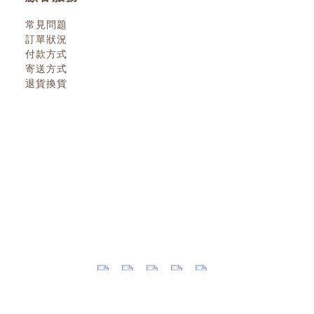
常見問題
訂單狀況
付款方式
寄送方式
退貨換貨
換貨政策
| 2022 © 小小人類 littlehumanbooks.c