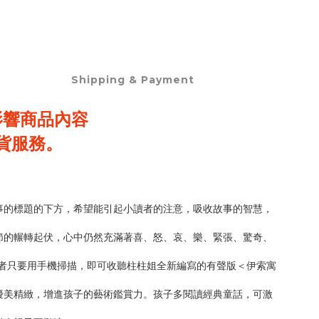
Shipping & Payment
影響商品內容
貨服務。
。
事的標題的下方，希望能引起小讀者的注意，吸收故事的智慧，
節的輾轉起伏，心中仍然充滿著喜、怒、哀、樂、緊張、驚奇、
讀者只要用手機掃描，即可收聽柱柱姐全新編寫的有聲版＜伊索寓
優美精緻，增進孩子的藝術鑑賞力。孩子多閱讀經典童話，可激