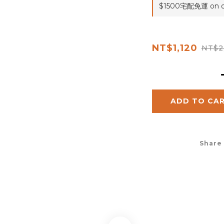
$1500宅配免運 on o
NT$1,120
NT$2
ADD TO CA
Share