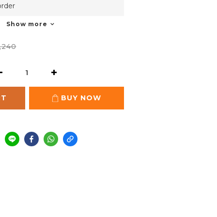
rder
Show more
,240
RT
BUY NOW