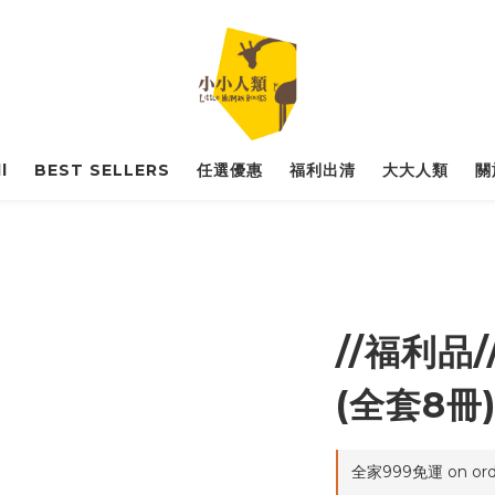
l
BEST SELLERS
任選優惠
福利出清
大大人類
關
//福利品
(全套8冊
全家999免運 on ord