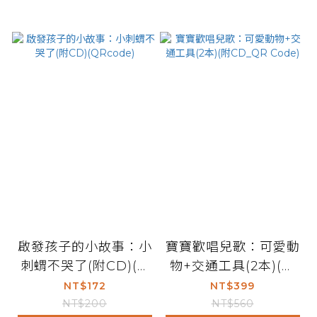
啟發孩子的小故事：小
寶寶歡唱兒歌：可愛動
刺蝟不哭了(附CD)(Q
物+交通工具(2本)(附
Rcode)
CD_QR Code)
NT$172
NT$399
NT$200
NT$560