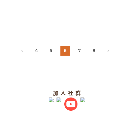
4
5
6
7
8
加 入 社 群