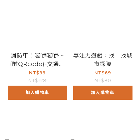
消防車！喔咿喔咿～
專注力遊戲：找一找城
(附QRcode)-交通工
市探險
具小繪本(精裝)
NT$99
NT$69
NT$128
NT$80
加入購物車
加入購物車