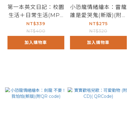
第一本英文日記：校園
小恐龍情緒繪本：雷龍
生活＋日常生活(MP3
誰是愛哭鬼(新版)(附Q
CD)
R code)
NT$339
NT$275
NT$400
NT$320
加入購物車
加入購物車