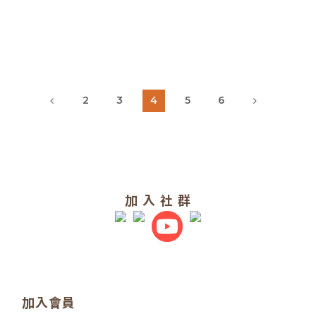
2
3
4
5
6
加 入 社 群
加入會員