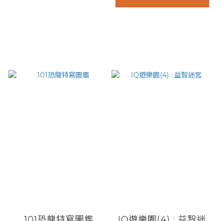
101恐龍特寫圖鑑
IQ遊樂園(4) : 益智迷