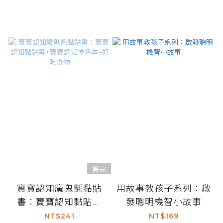
售完
寶寶認知魔鬼氈黏貼
用故事教孩子系列：啟
書：寶寶認知黏貼書
發聰明機智小故事
+寶寶認知塗色本–好
NT$241
NT$169