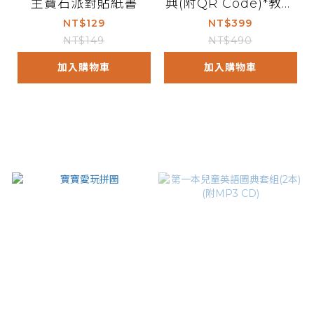
主寶石派對貼紙書
典(附QR Code)*教育
部頒訂*
NT$129
NT$399
NT$149
NT$490
加入購物車
加入購物車