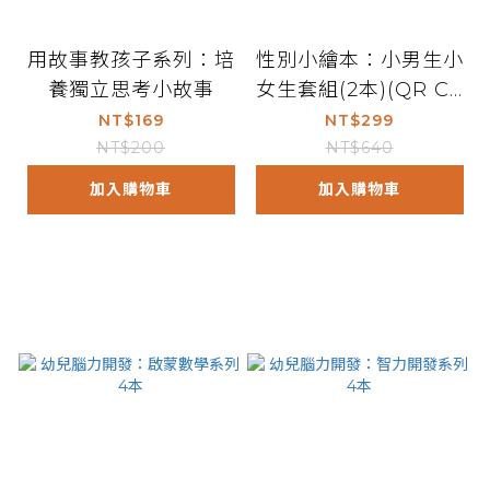
用故事教孩子系列：培
性別小繪本：小男生小
養獨立思考小故事
女生套組(2本)(QR Co
de有聲書)
NT$169
NT$299
NT$200
NT$640
加入購物車
加入購物車