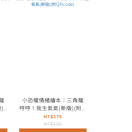
龍
小恐龍情緒繪本：三角龍
)
哼哼！我生氣氣(新版)(附Q
Rcode)
NT$275
NT$320