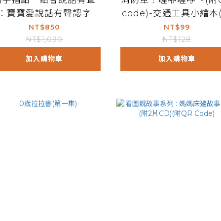
用手指點一點會說話有聲
消防車！喔咿喔咿～(附
：寶寶愛說話有聲認字圖
code)-交通工具小繪本
卡（點點書4）
裝)
NT$850
NT$99
NT$1,090
NT$128
加入購物車
加入購物車