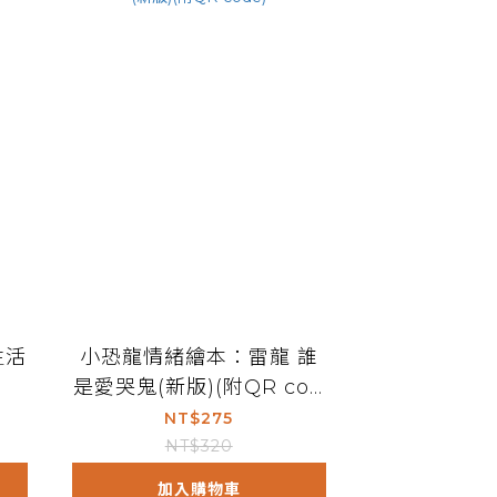
生活
小恐龍情緒繪本：雷龍 誰
)
是愛哭鬼(新版)(附QR cod
e)
NT$275
NT$320
加入購物車