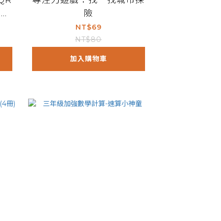
QR
專注力遊戲：找一找城市探
(精
險
NT$69
NT$80
加入購物車