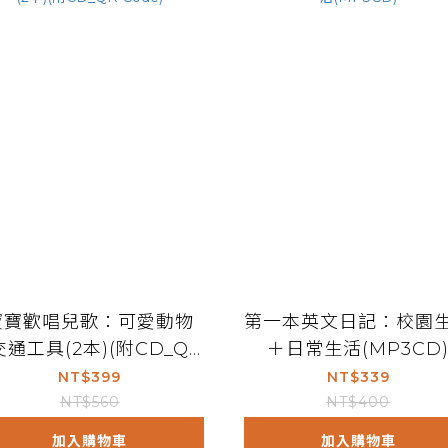
寶寶歡唱兒歌：可愛動物
第一本英文日記：校園
交通工具(2本)(附CD_QR
＋日常生活(MP3CD
Code)
NT$399
NT$339
NT$560
NT$400
加入購物車
加入購物車