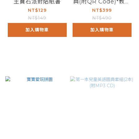
主寶石派對貼紙書
典(附QR Code)*教育
部頒訂*
NT$129
NT$399
NT$149
NT$490
加入購物車
加入購物車