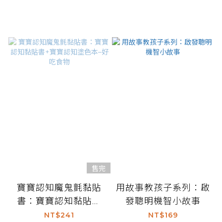
售完
寶寶認知魔鬼氈黏貼
用故事教孩子系列：啟
書：寶寶認知黏貼書
發聰明機智小故事
+寶寶認知塗色本–好
NT$241
NT$169