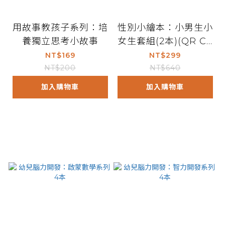
用故事教孩子系列：培
性別小繪本：小男生小
養獨立思考小故事
女生套組(2本)(QR Co
de有聲書)
NT$169
NT$299
NT$200
NT$640
加入購物車
加入購物車