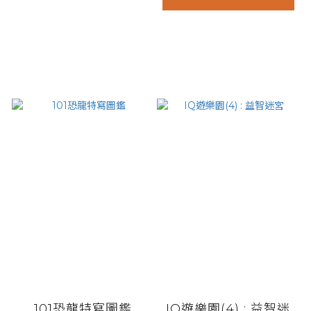
101恐龍特寫圖鑑
IQ遊樂園(4) : 益智迷