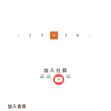
2
3
4
5
6
加 入 社 群
加入會員