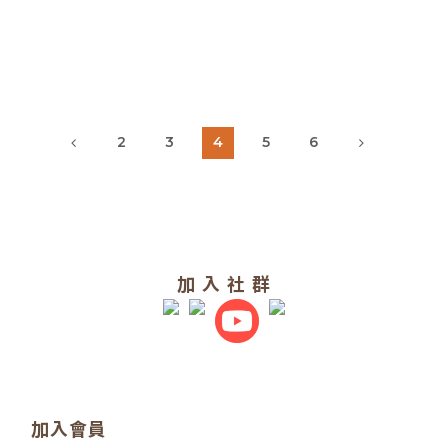
2
3
4
5
6
加 入 社 群
加入會員