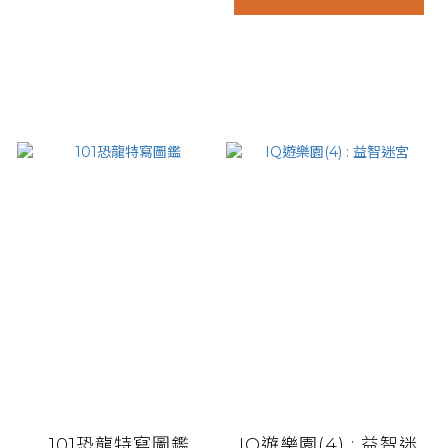
101恐龍特寫圖鑑
IQ遊樂園(4) : 益智迷