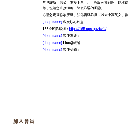
常見詐騙手法如「重複下單」、「誤設分期付款」以取信
等，也請您直接拒絕，降低詐騙的風險。
亦請您定期修改密碼、強化密碼強度（以大小寫英文、
{shop name}
敬祝順心如意
165全民防騙網：
https://165.npa.gov.tw/#/
{shop name}
客服專線：
{shop name}
Line@帳號：
{shop name}
客服信箱：
加入會員