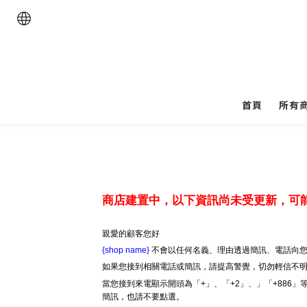
首頁
所有
商店建置中，以下資訊尚未受更新，可
親愛的顧客您好
{shop name}
不會以任何名義、理由透過簡訊、電話向您
如果您接到相關電話或簡訊，請提高警覺，切勿輕信不
當您接到來電顯示開頭為「+」、「+2」、」「+886
簡訊，也請不要點選。