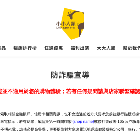
商品
暢銷排行榜
任選優惠
福利出清
大大人類
關於我們
防詐騙宣導
能並不適用於您的購物體驗；若有任何疑問請與店家聯繫確
索取相關金融帳戶、信用卡相關資訊，也不會透過前述方式要求您前往銀行臨櫃或操作
明來電指示，若有疑慮，敬請於第一時間聯繫
{shop name}
或撥打警政署 165 反詐騙
」等不明來電，請務必提高警覺，更要提防對方竄改電話號碼或假裝成特定公司、銀行、