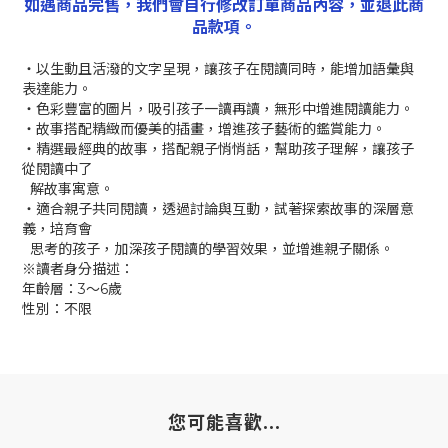
如遇商品完售，我們會自行修改訂單商品內容，並退此商
品款項。
‧以生動且活潑的文字呈現，讓孩子在閱讀同時，能增加語彙與
表達能力。
‧色彩豐富的圖片，吸引孩子一讀再讀，無形中增進閱讀能力。
‧故事搭配精緻而優美的插畫，增進孩子藝術的鑑賞能力。
‧精選最經典的故事，搭配親子悄悄話，幫助孩子理解，讓孩子
從閱讀中了
解故事寓意。
‧適合親子共同閱讀，透過討論與互動，試著探索故事的深層意
義，培育會
思考的孩子，加深孩子閱讀的學習效果，並增進親子關係。
※讀者身分描述：
年齡層：3～6歲
性別：不限
您可能喜歡...