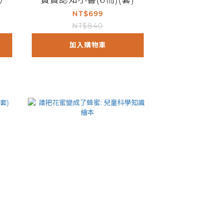
盒）
寶寶認知小書(6冊)(套)
NT$699
NT$840
加入購物車