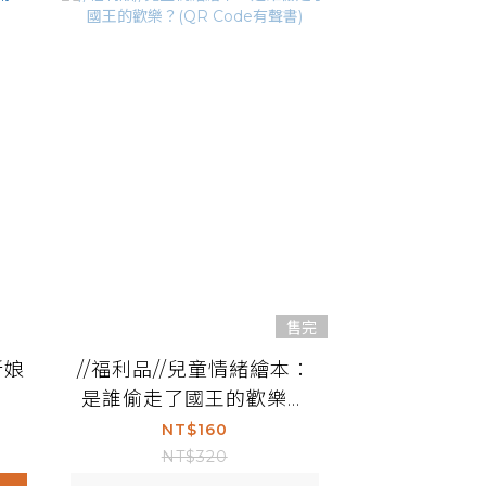
售完
新娘
//福利品//兒童情緒繪本：
是誰偷走了國王的歡樂？
(QR Code有聲書)
NT$160
NT$320