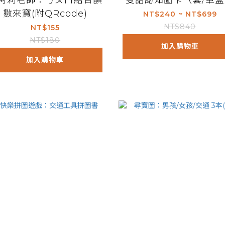
阿莉老師：ㄅㄆㄇ結合韻
雙語認知圖卡（套/單
數來寶(附QRcode)
NT$240 ~ NT$699
NT$840
NT$155
NT$180
加入購物車
加入購物車