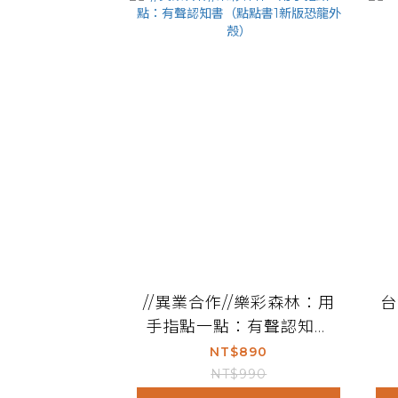
//異業合作//樂彩森林：用
台
手指點一點：有聲認知書
（點點書1新版恐龍外殼）
NT$890
NT$990