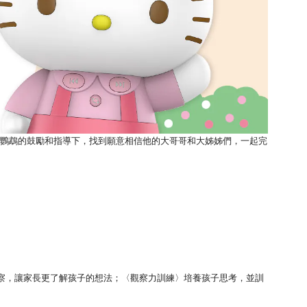
在鸚鵡的鼓勵和指導下，找到願意相信他的大哥哥和大姊姊們，一起完
察，讓家長更了解孩子的想法；〈觀察力訓練〉培養孩子思考，並訓