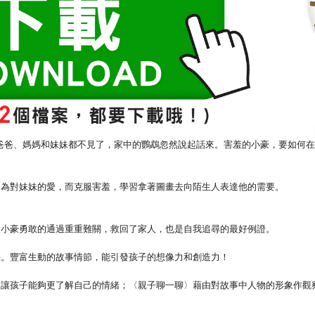
爸爸、媽媽和妹妹都不見了，家中的鸚鵡忽然說起話來。害羞的小豪，要如何
為對妹妹的愛，而克服害羞，學習拿著圖畫去向陌生人表達他的需要。
小豪勇敢的通過重重難關，救回了家人，也是自我追尋的最好例證。
快。豐富生動的故事情節，能引發孩子的想像力和創造力！
讓孩子能夠更了解自己的情緒；〈親子聊一聊〉藉由對故事中人物的形象作觀