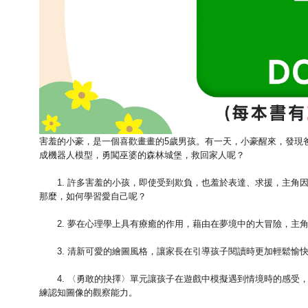
害羞的小豪，是一個喜歡畫畫的5歲男孩。有一天，小豪醒來，發現
成機器人模型，勇闖巫婆的森林城堡，救回家人呢？
1. 許多害羞的小孩，即使受到欺負，也羞於表達、求援，主角因
那麼，如何學習愛自己呢？
2. 夢在心理學上具有療癒的作用，藉由在夢境中的大冒險，主角
3. 清新可愛的繪圖風格，讓家長在引導孩子閱讀時更加輕鬆愉
4. 〈勇敢的抉擇〉單元讓孩子在遊戲中模擬遇到情境時的感受，
練認知圖像的觀察能力。