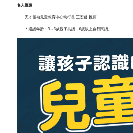
名人推薦
天才領袖兒童教育中心執行長 王宏哲 推薦
＊適讀年齡：3～6歲親子共讀，6歲以上自行閱讀。