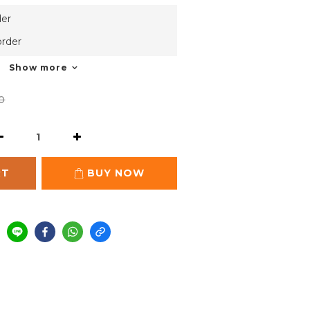
er
rder
Show more
0
RT
BUY NOW