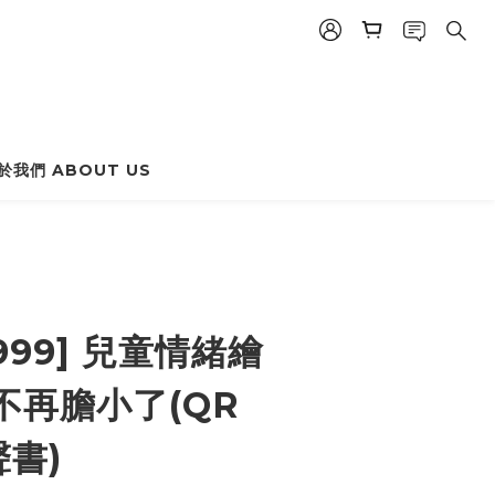
於我們 ABOUT US
BUY NOW
999] 兒童情緒繪
不再膽小了(QR
聲書)