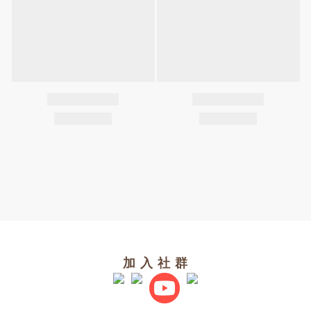
加 入 社 群