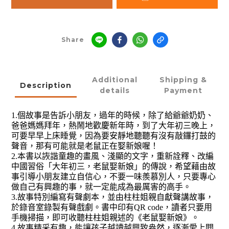
Share
Additional
Shipping &
Description
details
Payment
個故事是告訴小朋友，
過年的時候，除了給爺爺奶奶、
1.
爸爸媽媽拜年，熱鬧地歡慶新年時，到了大年初三晚上，
可要早早上床睡覺，因為要安靜地聽聽有沒有敲鑼打鼓的
聲音，那有可能就是老鼠正在娶新娘喔！
2.
本書以詼諧童趣的畫風、淺顯的文字，重新詮釋、改編
中國習俗「大年初三，
老
鼠娶新娘」的傳說，希望藉由故
事引導小朋友建立自信心，不要一味羨慕別人，只要專心
做自己有興趣的事，就一定能成為最厲害的高手。
3.
故事特別編寫有聲劇本，並由柱柱姐親自獻聲講故事，
於錄音室錄製有聲戲劇。書中印有
QR code
，讀者只要用
手機掃描，即可收聽柱柱姐親述的《
老
鼠娶新娘》。
4.
故事精采有趣，能讓孩子越讀越興致盎然，逐漸愛上閱