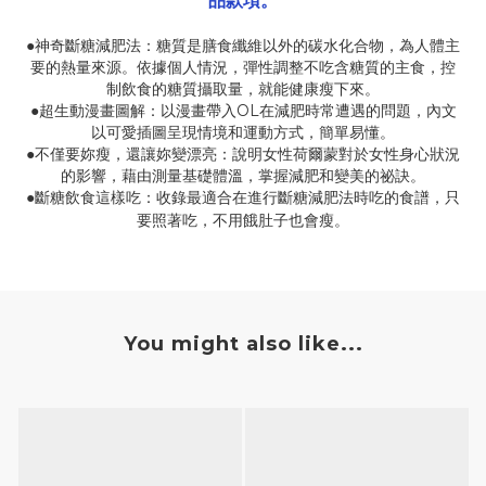
品款項。
●神奇斷糖減肥法：糖質是膳食纖維以外的碳水化合物，為人體主
要的熱量來源。依據個人情況，彈性調整不吃含糖質的主食，控
制飲食的糖質攝取量，就能健康瘦下來。
●超生動漫畫圖解：以漫畫帶入
OL
在減肥時常遭遇的問題，內文
以可愛插圖呈現情境和運動方式，簡單易懂。
●不僅要妳瘦，還讓妳變漂亮：說明女性荷爾蒙對於女性身心狀況
的影響，藉由測量基礎體溫，掌握減肥和變美的祕訣。
●
收錄最適合在進行斷糖減肥法時吃的食譜，只
斷糖飲食這樣吃：
要照著吃，不用餓肚子也會瘦。
You might also like...