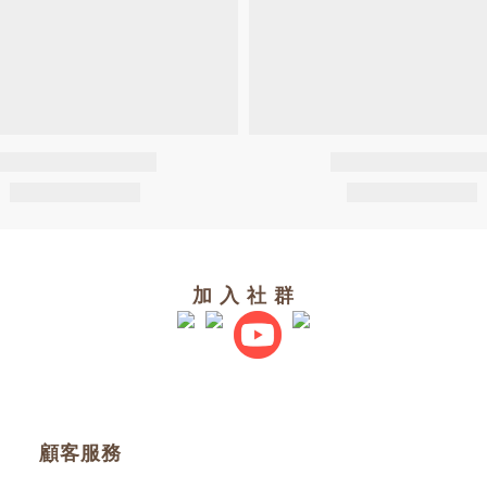
加 入 社 群
顧客服務