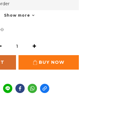
rder
Show more
80
RT
BUY NOW