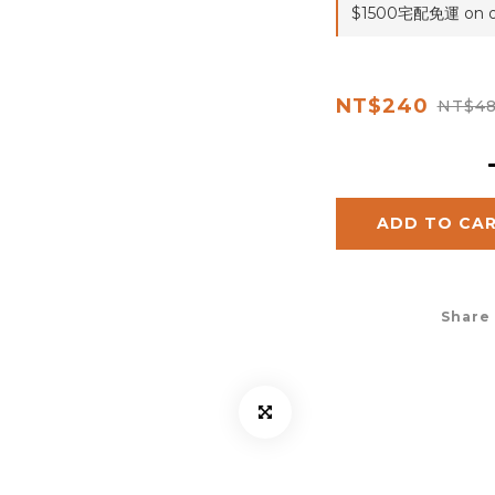
$1500宅配免運 on o
NT$240
NT$4
ADD TO CA
Share