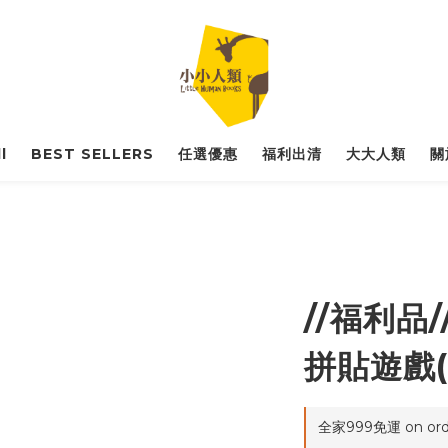
l
BEST SELLERS
任選優惠
福利出清
大大人類
關
//福利品
拼貼遊戲(
全家999免運 on ord