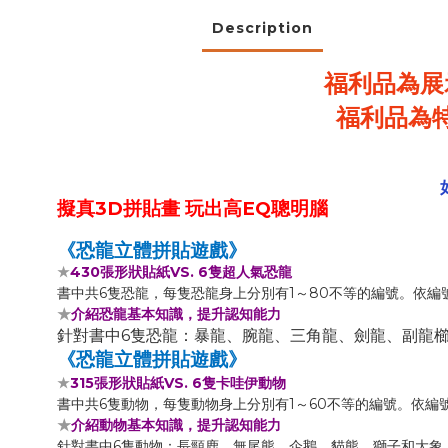
Description
福利品為展
福利品為
3D
EQ
擬真
拼貼畫
玩出高
聰明腦
《恐龍立體拼貼遊戲》
430
VS. 6
★
張形狀貼紙
隻超人氣恐龍
6
1
80
書中共
隻恐龍，每隻恐龍身上分別有
～
不等的編號。依編
★
介紹恐龍基本知識，提升認知能力
6
針對書中
隻恐龍：暴龍、腕龍、三角龍、劍龍、副龍
《恐龍立體拼貼遊戲》
315
VS. 6
★
張形狀貼紙
隻卡哇伊動物
6
1
60
書中共
隻動物，每隻動物身上分別有
～
不等的編號。依編
★
介紹動物基本知識，提升認知能力
6
針對書中
隻動物：長頸鹿、無尾熊、企鵝、貓熊、獅子和大象