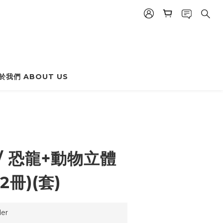
於我們 ABOUT US
BUY NOW
// 恐龍+動物立體
2冊)(套)
er