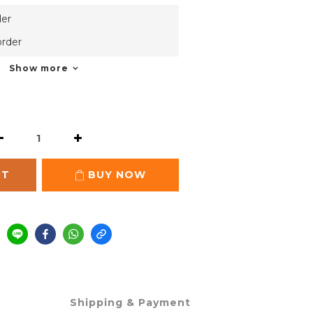
er
rder
Show more
RT
BUY NOW
Shipping & Payment