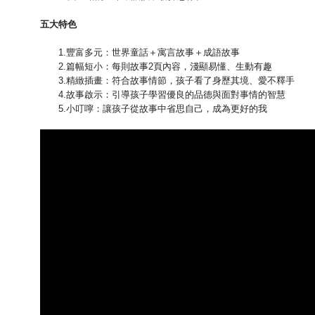
五大特色
1.豐富多元：世界童話＋寓言故事＋成語故事
2.篇幅短小：每則故事2頁內容，淺顯易懂、生動有趣
3.精緻插畫：符合故事情節，孩子看了身歷其境、愛不釋手
4.故事啟示：引導孩子學習優良的品德與面對事情的智慧
5.小叮嚀：讓孩子從故事中省思自己，成為更好的我