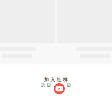
加 入 社 群