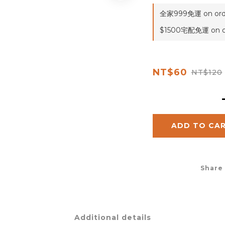
全家999免運 on ord
$1500宅配免運 on o
NT$60
NT$120
ADD TO CA
Share
Additional details