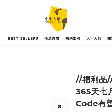
l
BEST SELLERS
任選優惠
福利出清
大大人類
關
//福利品
365天七
Code有