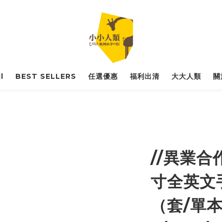
l
BEST SELLERS
任選優惠
福利出清
大大人類
關
//異業合
寸全英文
（套/單