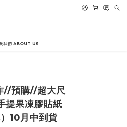
BUY NOW
於我們 ABOUT US
作//預購//超大尺
手提果凍膠貼紙
本）10月中到貨