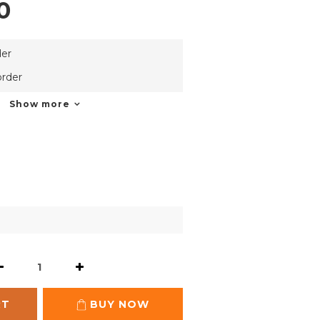
0
er
rder
Show more
RT
BUY NOW