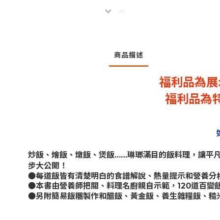
商品描述
福利品為展
福利品為
炒飯、燴飯、燉飯、煲飯……琳瑯滿目的飯料理，讓平
步大公開！
●每道飯皆有清楚明白的食譜解說、熱量提示和營養分
●本書由營養師把關、料理名廚親自示範，
120
道百變
●另附簡易飯糰製作和醋飯、黃金飯、養生雜糧飯、糙