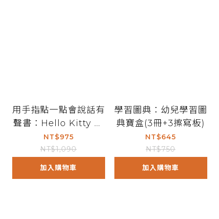
用手指點一點會說話有
學習圖典：幼兒學習圖
聲書：Hello Kitty 唱
典寶盒(3冊+3擦寫板)
英文兒歌
NT$975
NT$645
NT$1,090
NT$750
加入購物車
加入購物車