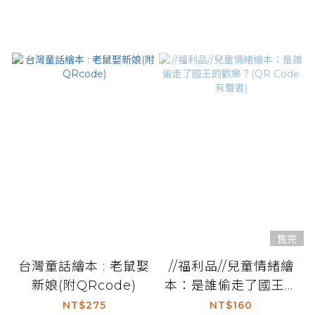
售完
台灣童話繪本 : 老鼠娶
//福利品//兒童情緒繪
新娘(附QRcode)
本：是誰偷走了國王的
歡樂？(QR Code有聲
NT$275
NT$160