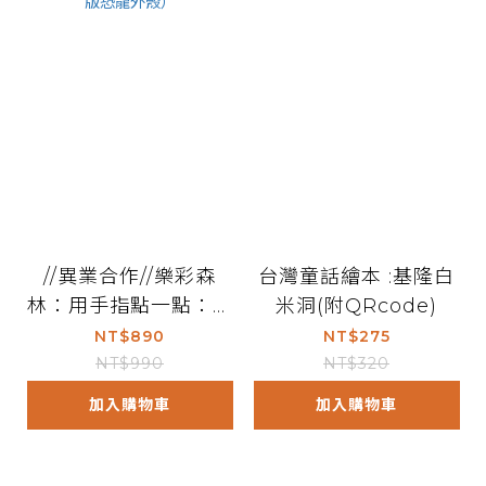
//異業合作//樂彩森
台灣童話繪本 :基隆白
林：用手指點一點：有
米洞(附QRcode)
聲認知書（點點書1新
NT$890
NT$275
版恐龍外殼）
NT$990
NT$320
加入購物車
加入購物車