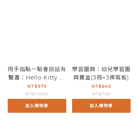
用手指點一點會說話有
學習圖典：幼兒學習圖
聲書：Hello Kitty 唱
典寶盒(3冊+3擦寫板)
英文兒歌
NT$975
NT$645
NT$1,090
NT$750
加入購物車
加入購物車