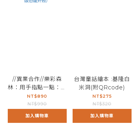
//異業合作//樂彩森
台灣童話繪本 :基隆白
林：用手指點一點：有
米洞(附QRcode)
聲認知書（點點書1新
NT$890
NT$275
版恐龍外殼）
NT$990
NT$320
加入購物車
加入購物車