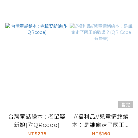
售完
台灣童話繪本 : 老鼠娶
//福利品//兒童情緒繪
新娘(附QRcode)
本：是誰偷走了國王的
歡樂？(QR Code有聲
NT$275
NT$160