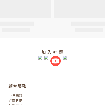
加 入 社 群
顧客服務
常見問題
訂單狀況