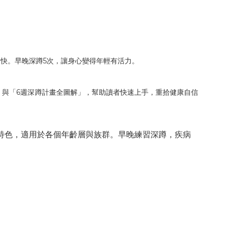
5
愉快。早晚深蹲
次，讓身心變得年輕有活力。
6
」與「
週深蹲計畫全圖解」，幫助讀者快速上手，重拾健康自信
特色，適用於各個年齡層與族群。早晚練習深蹲，疾病