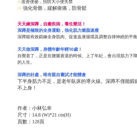
☆
改善
便祕，預防大小便失禁
☆
強化骨骼，
緩解痠痛，防骨鬆
天天練深蹲，自癒疾病，養生樂活！
深蹲是極致的全身運動，
強化肌力燃脂速瘦
深蹲能有效鍛鍊全身肌肉、促進血液循環及調整自律神經的平
10
天天做深蹲，身體年齡年輕
歲！
自覺老了，正是在腰腿衰退的時候。上了年紀，會出現肌力下
的人生。
深蹲的好處，唯有親自嘗試才能體會
下半身肌力不足，是老年臥床的導火線。深蹲不僅能鍛
不上身！
作者：
小林弘幸
尺寸：
14.8 (W)*21 cm(H)
頁數：
128
頁