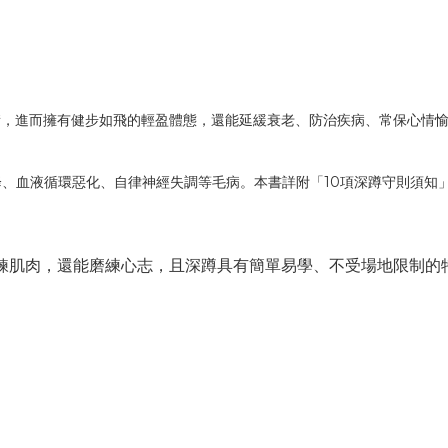
衡，進而擁有健步如飛的輕盈體態，還能延緩衰老、防治疾病、常保心情
10
降、血液循環惡化、自律神經失調等毛病。本書詳附「
項深蹲守則須知
鍊肌肉，還能磨練心志，且深蹲具有簡單易學、不受場地限制的