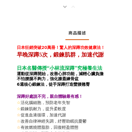
商品描述
20
日本狂銷突破
萬冊！驚人的深蹲功效健康法！
早晚深蹲
5
次，鍛鍊肌群，加速代謝
“
”
日本名醫傳授
小林流深蹲
究極養生法
運動從深蹲開始，改善心肺功能，減輕心臟負擔
不怕腰腿不夠力，強化膝蓋練骨盆
6
週核心鍛鍊法，徒手深蹲打造蠻腰翹臀
深蹲好處說不完，親自體驗最有感！
☆
活化腦細胞，預防老年失智
☆
鍛鍊肌耐力，提升柔軟度
☆
促進血液循環，加速代謝
☆
改善
自律神經失調，紓壓助眠抗憂鬱
☆
有效燃燒體脂肪，回復輕盈體態