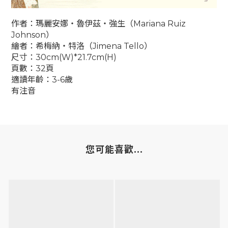
作者：瑪麗安娜‧魯伊茲‧強生（
Mariana Ruiz
Johnson
）
繪者：希梅納‧特洛（
Jimena Tello
）
尺寸：
30cm(W)*21.7cm(H)
頁數：32頁
適讀年齡：3-6歲
有注音
您可能喜歡...