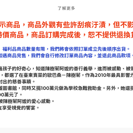
了解更多
示商品，商品外觀有些許刮痕汙漬，
但不
特價商品，商品訂購完成後，恕不提供退換
福利品商品數量有限，我們將會依照訂單成立先後順序出貨。
如遇商品完售，我們會自行修改訂單商品內容，並退此商品款項
透過孩子的好奇心，知道陳樹菊阿嬤的善行義舉，進而被感動、被
而同，都選了在臺東賣菜的歐巴桑－陳樹菊，作為2010年最具影
付出的慈善事蹟。
蓋圖書館，同時又捐100萬元做為學校急難救助金。另外，她還
00萬元了。
被陳樹菊阿嬤的愛心感動。
在享受視覺的饗宴。