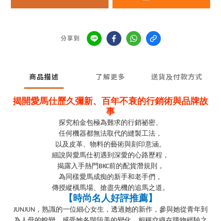
分享到
商品描述
了解更多
送貨及付款方式
揭開愛馬仕歷久彌新、百年不衰的行銷術與品牌故
事
探究柏金包極為難求的行銷祕密、
任何機器都無法取代的縫製工法，
以及皮革、物料的藝術與刻印意涵。
細說與愛馬仕初遇到深愛的心路歷程，
揭露入手熱門
前的配貨潛規則，
BKC
為同樣愛馬成痴的新手和老手們，
傳授縱橫馬場、搶盡先機的追馬之道。
【時尚名人好評推薦】
，熟識的一位細心女生，透過她的新作，參與她從青年到
JUNJUN
為人母的蛻變，感受她各階段美的變化，相稱交織在購物經驗之