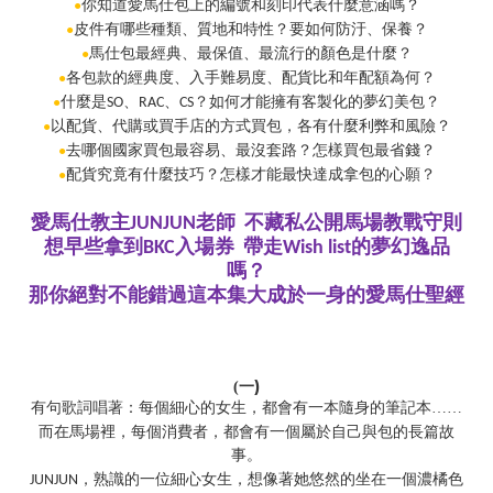
你知道愛馬仕包上的編號和刻印代表什麼意涵嗎？
●
皮件有哪些種類、質地和特性？要如何防汙、保養？
●
馬仕包最經典、最保值、最流行的顏色是什麼？
●
各包款的經典度、入手難易度、配貨比和年配額為何？
●
什麼是
、
、
？如何才能擁有客製化的夢幻美包？
●
SO
RAC
CS
以配貨、代購或買手店的方式買包，各有什麼利弊和風險？
●
去哪個國家買包最容易、最沒套路？怎樣買包最省錢？
●
配貨究竟有什麼技巧？怎樣才能最快達成拿包的心願？
●
愛馬仕教主
老師
不藏私公開馬場教戰守則
JUNJUN
想早些拿到
入場券
帶走
的夢幻逸品
BKC
Wish list
嗎？
那你絕對不能錯過這本集大成於一身的愛馬仕聖經
)
(
一
有句歌詞唱著：每個細心的女生，都會有一本隨身的筆記本……
而在馬場裡，每個消費者，都會有一個屬於自己與包的長篇故
事。
，熟識的一位細心女生，想像著她悠然的坐在一個濃橘色
JUNJUN