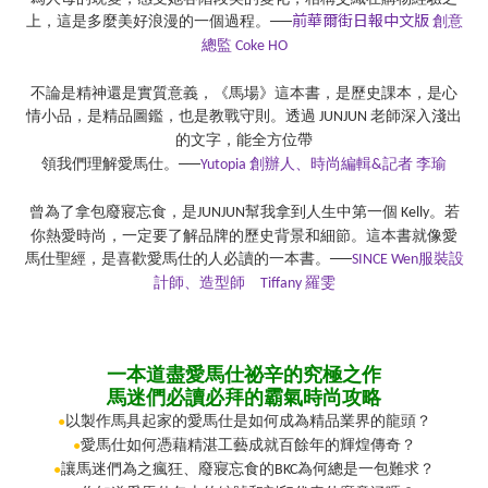
前華爾街日報中文版
上，這是多麼美好浪漫的一個過程。──
創意
總監
Coke HO
不論是精神還是實質意義，《馬場》這本書，是歷史課本，是心
情小品，是精品圖鑑，也是教戰守則。透過
老師深入淺出
JUNJUN
的文字，能全方位帶
領我們理解愛馬仕。──
創辦人、時尚編輯
記者
李瑜
Yutopia
&
曾為了拿包廢寢忘食，是
幫我拿到人生中第一個
。若
JUNJUN
Kelly
你熱愛時尚，一定要了解品牌的歷史背景和細節。這本書就像愛
馬仕聖經，是喜歡愛馬仕的人必讀的一本書。──
服裝設
SINCE Wen
計師、造型師
羅雯
Tiffany
一本道盡愛馬仕祕辛的究極之作
馬迷們必讀必拜的霸氣時尚攻略
以製作馬具起家的愛馬仕是如何成為精品業界的龍頭？
●
愛馬仕如何憑藉精湛工藝成就百餘年的輝煌傳奇？
●
讓馬迷們為之瘋狂、廢寢忘食的
為何總是一包難求？
●
BKC