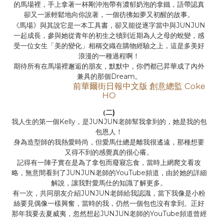
的馬場裡，手上拿著一杯剛沖泡帶有濃郁奶泡的拿鐵，語帶認真
卻又一派輕鬆地向你說著，一個彷彿如夢又初醒的故事。
JUNJUN
《馬場》與其說它是一本工具書，卻又能從逐字當中與
一起成長，參與她從青年的初生之犢到近期為人之母的蛻變，感
受一位女生「美的變化」相稱交織在購物經驗之上，這是多美好
浪漫的一種過程啊！
期待所有在馬場裡邂逅的朋友，默默中，你們都已昇華成了內外
Dream
兼具的那個
。
Coke
前華爾街日報中文版 創意總監
HO
)
(
二
Kelly
JUNJUN
我人生的第一個
，是
老師幫我拿到的，她是我的包
包恩人！
身為造型師的我熱愛時尚，但愛馬仕總是離我很遙遠，那種想要
又得不到的感覺真的很心癢。
記得有一陣子實在是為了拿包而廢寢忘食，當時上網爬文看攻
JUNJUN
YouTube
略，無意間看到了
老師的
頻道，由於她的詳細
解說，讓我對愛馬仕的知識了解更多。
JUNJUN
有一次，共同朋友介紹
老師給我認識，當下我像是小粉
絲要見偶像一樣興奮，當時的我，仍然一個包也沒有拿到。正好
JUNJUN
YouTube
那年我要去夏威夷，忽然想起
老師的
頻道曾經