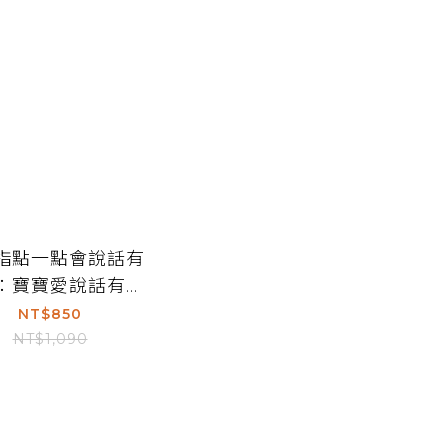
指點一點會說話有
：寶寶愛說話有聲
圖卡（點點書4）
NT$850
NT$1,090