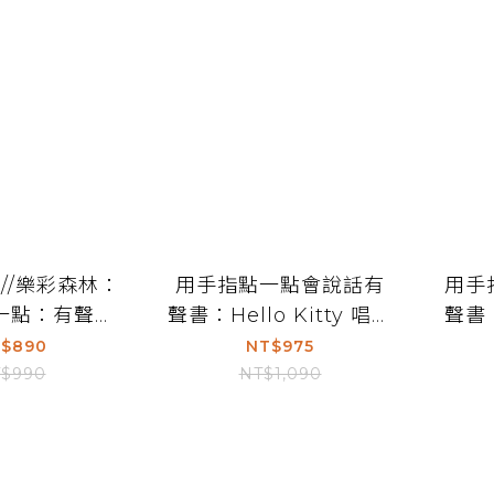
作//樂彩森林：
用手指點一點會說話有
用手
一點：有聲認
聲書：Hello Kitty 唱英
聲書
點書1新版恐龍
文兒歌
認字
$890
NT$975
外殼）
$990
NT$1,090