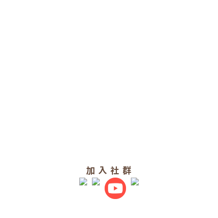
加 入 社 群