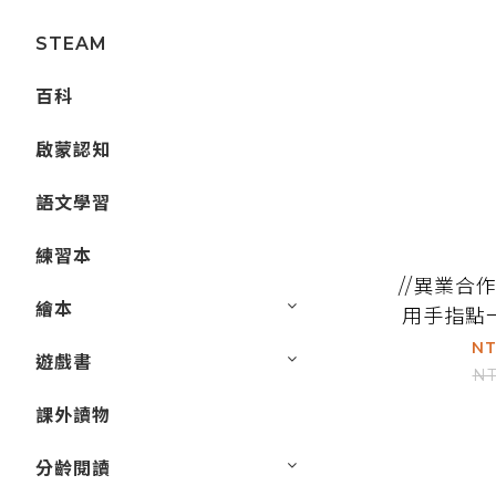
STEAM
百科
啟蒙認知
語文學習
練習本
//異業合
繪本
用手指點
知書（點
NT
遊戲書
NT
課外讀物
分齡閱讀